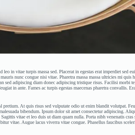
 leo in vitae turpis massa sed. Placerat in egestas erat imperdiet sed 
 mauris nunc congue nisi vitae. Pharetra massa massa ultricies mi quis h
sed adipiscing diam donec adipiscing tristique risus. Facilisi morbi te
 feugiat in ante. Fames ac turpis egestas maecenas pharetra convallis. E
pretium. At quis risus sed vulputate odio ut enim blandit volutpat. Feug
malesuada bibendum. Ipsum dolor sit amet consectetur adipiscing. Aliqu
 Sagittis vitae et leo duis ut diam quam nulla. Porta nibh venenatis cras 
itur vitae. Augue lacus viverra vitae congue. Phasellus faucibus scele