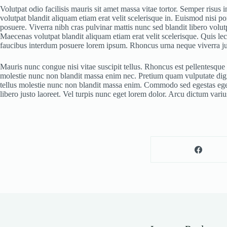
Volutpat odio facilisis mauris sit amet massa vitae tortor. Semper risus
volutpat blandit aliquam etiam erat velit scelerisque in. Euismod nisi p
posuere. Viverra nibh cras pulvinar mattis nunc sed blandit libero volutp
Maecenas volutpat blandit aliquam etiam erat velit scelerisque. Quis le
faucibus interdum posuere lorem ipsum. Rhoncus urna neque viverra just
Mauris nunc congue nisi vitae suscipit tellus. Rhoncus est pellentesque
molestie nunc non blandit massa enim nec. Pretium quam vulputate digni
tellus molestie nunc non blandit massa enim. Commodo sed egestas egest
libero justo laoreet. Vel turpis nunc eget lorem dolor. Arcu dictum vari