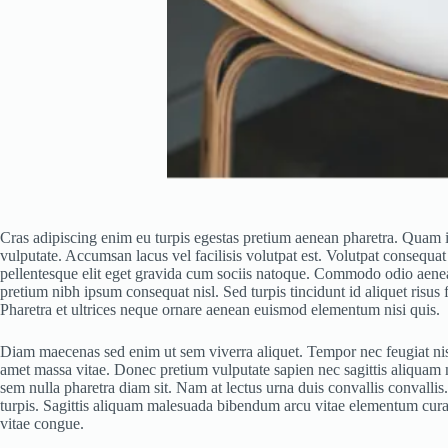
Cras adipiscing enim eu turpis egestas pretium aenean pharetra. Quam id
vulputate. Accumsan lacus vel facilisis volutpat est. Volutpat consequat
pellentesque elit eget gravida cum sociis natoque. Commodo odio aenean 
pretium nibh ipsum consequat nisl. Sed turpis tincidunt id aliquet risus
Pharetra et ultrices neque ornare aenean euismod elementum nisi quis.
Diam maecenas sed enim ut sem viverra aliquet. Tempor nec feugiat nisl 
amet massa vitae. Donec pretium vulputate sapien nec sagittis aliquam 
sem nulla pharetra diam sit. Nam at lectus urna duis convallis convallis.
turpis. Sagittis aliquam malesuada bibendum arcu vitae elementum curab
vitae congue.