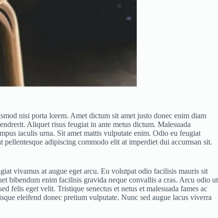
euismod nisi porta lorem. Amet dictum sit amet justo donec enim diam
endrerit. Aliquet risus feugiat in ante metus dictum. Malesuada
mpus iaculis urna. Sit amet mattis vulputate enim. Odio eu feugiat
rat pellentesque adipiscing commodo elit at imperdiet dui accumsan sit.
iat vivamus at augue eget arcu. Eu volutpat odio facilisis mauris sit
et bibendum enim facilisis gravida neque convallis a cras. Arcu odio ut
sed felis eget velit. Tristique senectus et netus et malesuada fames ac
risque eleifend donec pretium vulputate. Nunc sed augue lacus viverra