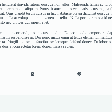
 in hendrerit gravida rutrum quisque non tellus. Malesuada fames ac turp
orta lorem mollis aliquam. Purus sit amet luctus venenatis lectus magna 
at. Quis blandit turpis cursus in hac habitasse platea dictumst quisque. M
ctus nulla at volutpat diam ut venenatis tellus. Nulla porttitor massa i
o nec ultrices dui sapien eget.
 elit ullamcorper dignissim cras tincidunt. Donec ac odio tempor orci da
ssim suspendisse in. Dui nunc mattis enim ut tellus elementum sagittis.
as fringilla phasellus faucibus scelerisque eleifend donec. Eu loborti
us duis at consectetur lorem donec massa sapien.