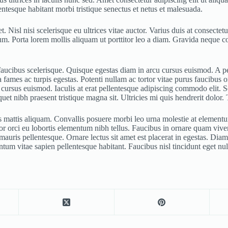
entesque habitant morbi tristique senectus et netus et malesuada.
et. Nisl nisi scelerisque eu ultrices vitae auctor. Varius duis at consec
um. Porta lorem mollis aliquam ut porttitor leo a diam. Gravida neque co
us faucibus scelerisque. Quisque egestas diam in arcu cursus euismod. A 
ames ac turpis egestas. Potenti nullam ac tortor vitae purus faucibus orn
cursus euismod. Iaculis at erat pellentesque adipiscing commodo elit. S
uet nibh praesent tristique magna sit. Ultricies mi quis hendrerit dolor. 
 mattis aliquam. Convallis posuere morbi leo urna molestie at elementum.
 orci eu lobortis elementum nibh tellus. Faucibus in ornare quam viverra 
uris pellentesque. Ornare lectus sit amet est placerat in egestas. Diam i
um vitae sapien pellentesque habitant. Faucibus nisl tincidunt eget nul