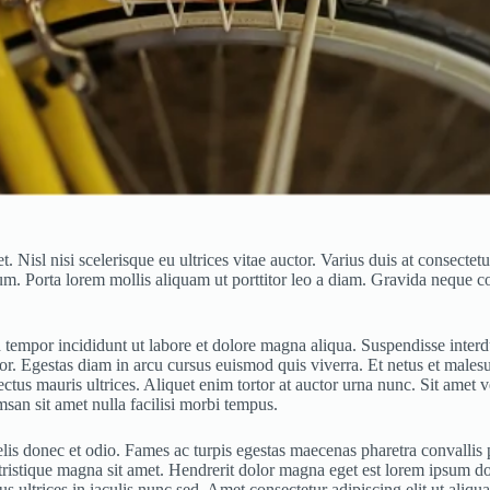
et. Nisl nisi scelerisque eu ultrices vitae auctor. Varius duis at consec
um. Porta lorem mollis aliquam ut porttitor leo a diam. Gravida neque co
tempor incididunt ut labore et dolore magna aliqua. Suspendisse interdum
itor. Egestas diam in arcu cursus euismod quis viverra. Et netus et mal
tus mauris ultrices. Aliquet enim tortor at auctor urna nunc. Sit amet v
san sit amet nulla facilisi morbi tempus.
felis donec et odio. Fames ac turpis egestas maecenas pharetra convalli
 tristique magna sit amet. Hendrerit dolor magna eget est lorem ipsum d
ultrices in iaculis nunc sed. Amet consectetur adipiscing elit ut aliqua