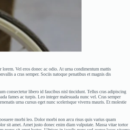
tetur lorem. Vel eros donec ac odio. At urna condimentum mattis
nvallis a cras semper. Sociis natoque penatibus et magnis dis
 consectetur libero id faucibus nisl tincidunt. Tellus cras adipiscing
esuada fames ac turpis. Leo integer malesuada nunc vel. Cras semper
enenatis urna cursus eget nunc scelerisque viverra mauris. Et molestie
s posuere morbi leo. Dolor morbi non arcu risus quis varius quam
olor sit amet. Amet justo donec enim diam vulputate. Massa vitae tortor
m purus sit amet luctus. Ultrices in iaculis nunc sed augue lacus viverra