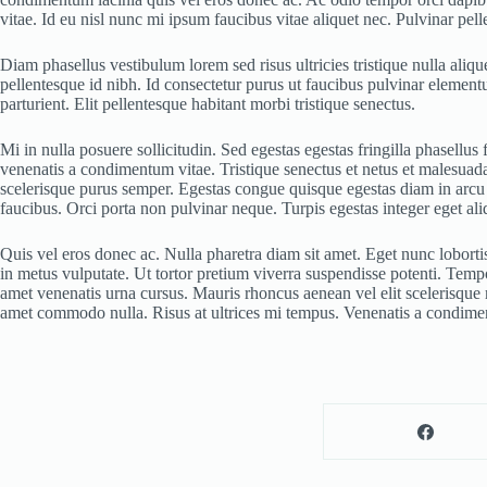
vitae. Id eu nisl nunc mi ipsum faucibus vitae aliquet nec. Pulvinar pell
Diam phasellus vestibulum lorem sed risus ultricies tristique nulla aliqu
pellentesque id nibh. Id consectetur purus ut faucibus pulvinar element
parturient. Elit pellentesque habitant morbi tristique senectus.
Mi in nulla posuere sollicitudin. Sed egestas egestas fringilla phasell
venenatis a condimentum vitae. Tristique senectus et netus et malesuada f
scelerisque purus semper. Egestas congue quisque egestas diam in arcu 
faucibus. Orci porta non pulvinar neque. Turpis egestas integer eget aliq
Quis vel eros donec ac. Nulla pharetra diam sit amet. Eget nunc lobortis
in metus vulputate. Ut tortor pretium viverra suspendisse potenti. Tempor
amet venenatis urna cursus. Mauris rhoncus aenean vel elit scelerisque ma
amet commodo nulla. Risus at ultrices mi tempus. Venenatis a condiment