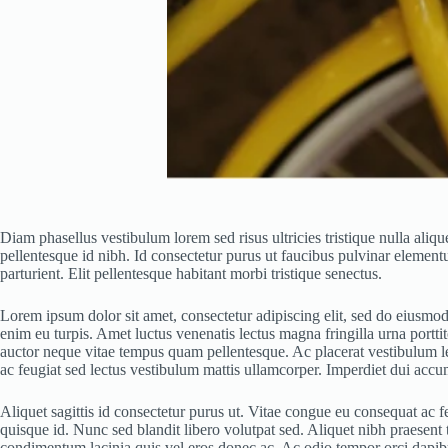
Diam phasellus vestibulum lorem sed risus ultricies tristique nulla aliqu
pellentesque id nibh. Id consectetur purus ut faucibus pulvinar element
parturient. Elit pellentesque habitant morbi tristique senectus.
Lorem ipsum dolor sit amet, consectetur adipiscing elit, sed do eiusmod 
enim eu turpis. Amet luctus venenatis lectus magna fringilla urna portt
auctor neque vitae tempus quam pellentesque. Ac placerat vestibulum lec
ac feugiat sed lectus vestibulum mattis ullamcorper. Imperdiet dui accum
Aliquet sagittis id consectetur purus ut. Vitae congue eu consequat ac 
quisque id. Nunc sed blandit libero volutpat sed. Aliquet nibh praesent
condimentum lacinia quis vel eros donec ac. Ac odio tempor orci dapibus 